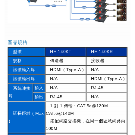
產品規格
型號
HE-140KT
HE-140KR
規格
傳送器
接收器
訊號輸入埠
HDMI ( Type-A )
N/A
訊號輸出埠
N/A
HDMI ( Type-A )
輸入
N/A
RJ-45
系統連接
埠
輸出
RJ-45
N/A
1 對 1 傳輸 : CAT.5e@120M ;
延長距離 ( Max
CAT.6@140M
)
搭配網路交換機，
在同一個區域網路內
100M