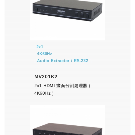
2x1
-
4K60Hz
-
Audio Extractor / RS-232
-
MV201K2
2x1 HDMI 畫面分割處理器 (
4K60Hz )