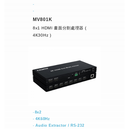
-
-
MV801K
8x1 HDMI 畫面分割處理器 (
4K30Hz )
8x2
-
4K60Hz
-
Audio Extractor / RS-232