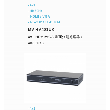
4x1
-
4K30Hz
-
HDMI / VGA
-
RS-232 / USB K.M
MV-HV401UK
4x1 HDMI/VGA 畫面分割處理器 (
4K30Hz )
4x1