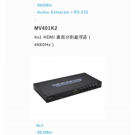
-
4K60Hz
-
Audio Extractor / RS-232
-
MV401K2
4x1 HDMI 畫面分割處理器 (
4K60Hz )
8x1
-
4K30Hz