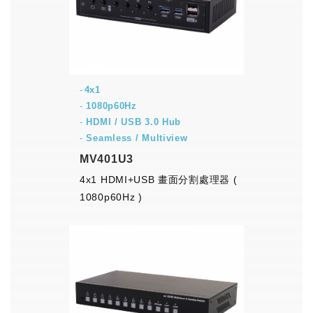
4x1
-
1080p60Hz
-
HDMI / USB 3.0 Hub
-
Seamless / Multiview
MV401U3
4x1 HDMI+USB 畫面分割處理器 (
1080p60Hz )