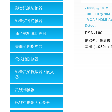
影音訊號切換器
1080p@100M
-
4K60Hz@70M
-
VGA / HDMI A
影音矩陣切換器
Detect
PSN-100
插卡式矩陣切換器
網線型。投影機
畫面分割處理器
享器 ( 1080p / 
)
電視牆拼接器
影音訊號擷取器 / 嵌入
器
訊號轉換器
訊號中繼器 / 延長器