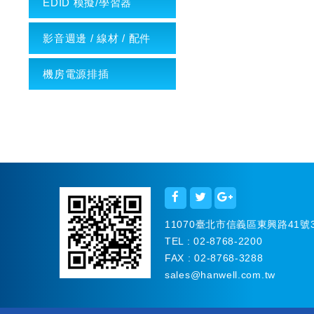
EDID 模擬/學習器
影音週邊 / 線材 / 配件
機房電源排插
11070臺北市信義區東興路41號
TEL : 02-8768-2200
FAX : 02-8768-3288
sales
@hanwell.com.tw