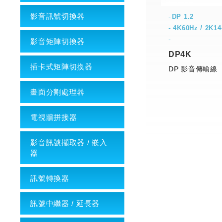
影音訊號切換器
DP 1.2
-
4K60Hz / 2K1
-
影音矩陣切換器
DP4K
插卡式矩陣切換器
DP 影音傳輸線
畫面分割處理器
電視牆拼接器
影音訊號擷取器 / 嵌入
器
訊號轉換器
訊號中繼器 / 延長器