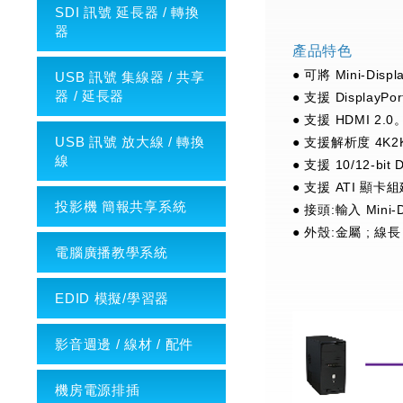
SDI 訊號 延長器 / 轉換
器
產品特色
● 可將 Mini-Di
USB 訊號 集線器 / 共享
器 / 延長器
● 支援 DisplayPor
● 支援 HDMI 2.0
USB 訊號 放大線 / 轉換
● 支援解析度 4K2
線
● 支援 10/12-bit 
● 支援 ATI 
投影機 簡報共享系統
● 接頭:輸入 Mini-D
● 外殼:金屬 ; 線長
電腦廣播教學系統
EDID 模擬/學習器
影音週邊 / 線材 / 配件
機房電源排插