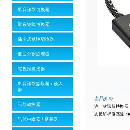
影音訊號切換器
影音矩陣切換器
插卡式矩陣切換器
畫面分割處理器
電視牆拼接器
影音訊號擷取器 / 嵌入
器
產品介紹
訊號轉換器
這一款訊號轉換器 ( 
支援解析度高達 4K
訊號中繼器 / 延長器