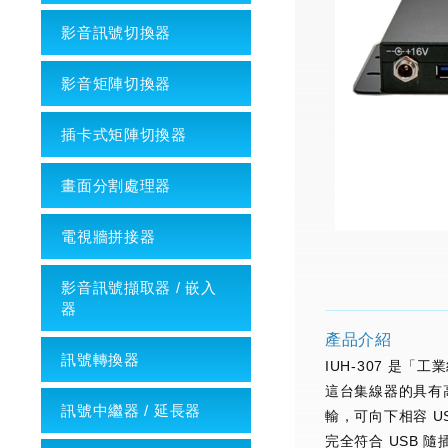
影音訊號切換器
影音矩陣切換器
插卡式矩陣切換器
畫面分割處理器
電視牆拼接器
影音訊號擷取器 / 嵌入
器
產品介紹
訊號轉換器
IUH-307 是「工業
這台集線器的具有高
訊號中繼器 / 延長器
輸，可向下相容 US
完全符合 USB 隨