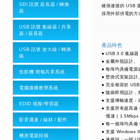
SDI 訊號 延長器 / 轉換
確保連接的 US
器
採用外部供電的方
USB 訊號 集線器 / 共享
器 / 延長器
產品特色
USB 訊號 放大線 / 轉換
● USB 3.0 集線
線
● 金屬外殼設計。
● 每埠均具備電
投影機 簡報共享系統
● 壁掛式安裝設計
● 完全相容於 USB 3
電腦廣播教學系統
● 隨插即用設計
● 支援傳輸速度：1.5 
EDID 模擬/學習器
● 支援所有超高速 ( 5
慢速 ( 1.5Mbps
影音週邊 / 線材 / 配件
● 每一個埠均具備 
● 支援 Windows XP
機房電源排插
● 連接頭：一端 USB T