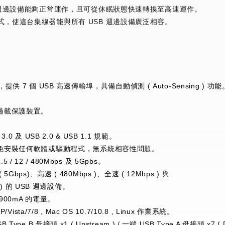
B 週邊設備能夠正常運作，且可從休眠狀態快速轉換至高速運作。
式，使這台集線器能與所有 USB 週邊設備廣泛相容。
器，提供 7 個 USB 高速傳輸埠，具備自動偵測 ( Auto-Sensing ) 功能
源過載保護裝置。
。
.0 及 USB 2.0 & USB 1.1 規範。
，免安裝任何軟體或驅動程式，無系統相容性問題。
/ 12 / 480Mbps 及 5Gpbs。
Gbps)、高速 ( 480Mbps )、全速 ( 12Mbps ) 與
 ) 的 USB 週邊設備。
900mA 的電量。
/Vista/7/8 , Mac OS 10.7/10.8 , Linux 作業系統。
ype B 母接頭 x1 ( Upstream ) / 一端 USB Type A 母接頭 x7 ( 