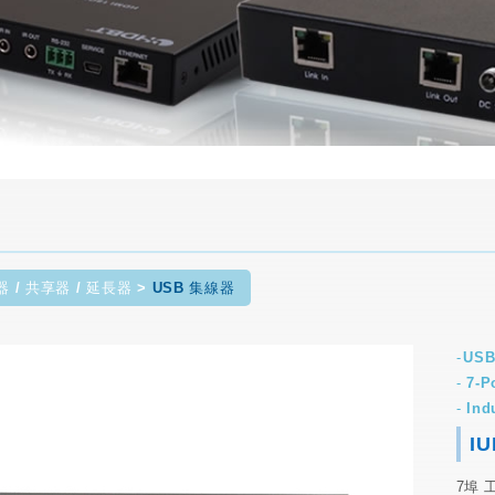
器 / 共享器 / 延長器
USB 集線器
USB
-
7-P
-
Ind
IU
7埠 